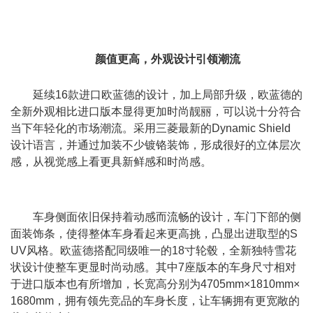
颜值更高，外观设计引领潮流
延
续
16
款进口欧蓝德的设计，加上局部升级，欧蓝德的
全新外观相比进口版本显得更加时尚靓丽，可以说十分符合
当下年轻化的市场潮流。采用三菱最新的
Dynamic Shield
设计语言，并通过加装不少镀铬装饰，形成很好的立体层次
感，从视觉感上看更具新鲜感和时尚感。
车身侧面依旧保持着动感而流畅的设计，车门下部的侧
面装饰条，使得整体车身看起来更高挑，凸显出进取型的S
UV风格。欧蓝德搭配同级唯一的18寸轮毂，全新独特雪花
状设计使整车更显时尚动感。其中7座版本的车身尺寸相对
于进口版本也有所增加，长宽高分别为4705mm×1810mm×
1680mm，拥有领先竞品的车身长度，让车辆拥有更宽敞的