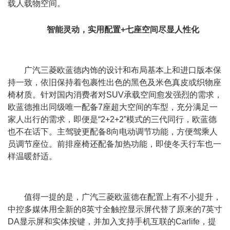
载人载物空间。
智能灵动，实用配置
+
七座空间尽显人性化
广汽三菱欧蓝德内饰的设计和布局基本上和进口版本保
持一致，依旧保持着包裹性出色的黑色及米色真皮或织物座
椅材质。针对国内消费者对SUV承载空间愈发强烈的需求，
欧蓝德推出同级唯一配备7座超大空间的车型，充分满足一
家人出行的需求，即便是“2+2+2”模式的三代同行，欧蓝德
也不在话下。主驾驶更配备8向电动调节功能，方便驾乘人
员调节座位。前排座椅还配备加热功能，即使冬天行车也一
样温暖舒适。
值得一提的是，广汽三菱欧蓝德在配置上有不小提升，
中控多媒体用全新的8英寸全触控显示屏代替了原来的7英寸
DA显示屏和实体按键，并加入支持手机互联的Carlife，提