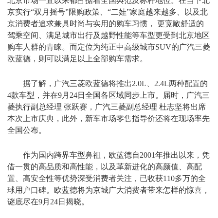
北京市场一直以来都占据着全国典范及标杆地位。在当下北
京实行“双月摇号”限购政策、“二娃”家庭越来越多、以及北
京消费者追求兼具时尚与实用的购车习惯， 更宽敞舒适的
驾乘空间、满足城市出行及越野性能等车型更受到北京地区
购车人群的青睐。而定位为纯正中高级城市SUV的广汽三菱
欧蓝德，则可以满足以上全部购车需求。
据了解，广汽三菱欧蓝德将推出2.0L、2.4L两种配置的
4款车型，并在9月24日全国各区域同步上市。届时，广汽三
菱执行副总经理 张跃赛，广汽三菱副总经理 杜志坚将出席
本次上市庆典，此外，新车市场零售指导价还将在现场率先
全国公布。
作为国内跨界车型鼻祖，欧蓝德自2001年推出以来，凭
借一贯的高品质和高性能，以及革新进化的高颜值、高配
置、高安全性等优势深受消费者关注，已收获110多万的全
球用户口碑。欧蓝德将为京城广大消费者带来怎样的惊喜，
谜底尽在9月24日揭晓。