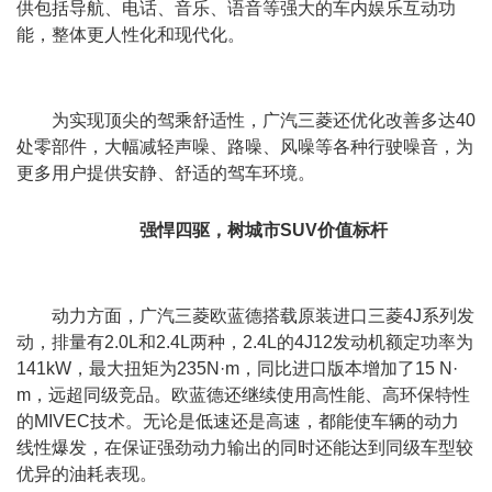
供包括导航、电话、音乐、语音等强大的车内娱乐互动功
能，整体更人性化和现代化。
为实现顶尖的驾乘舒适性，广汽三菱还优化改善多达40
处零部件，大幅减轻声噪、路噪、风噪等各种行驶噪音，为
更多用户提供安静、舒适的驾车环境。
强悍四驱，树城市
SUV
价值标杆
动力方面，广汽三菱欧蓝德搭载原装进口三菱4J系列发
动，排量有2.0L和2.4L两种，2.4L的4J12发动机额定功率为
141kW，最大扭矩为235N·m，同比进口版本增加了15 N·
m，远超同级竞品。欧蓝德还继续使用高性能、高环保特性
的MIVEC技术。无论是低速还是高速，都能使车辆的动力
线性爆发，在保证强劲动力输出的同时还能达到同级车型较
优异的油耗表现。