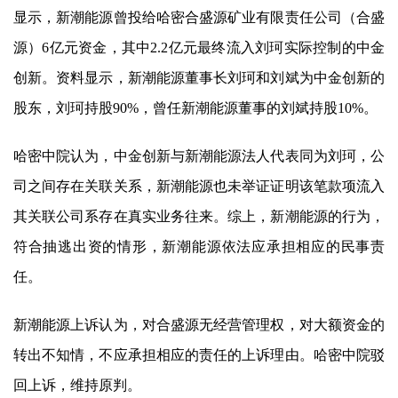
显示，
新潮能源
曾投给哈密合盛源矿业有限责任公司（合盛
源）6亿元资金，其中2.2亿元最终流入刘珂实际控制的中金
创新。资料显示，
新潮能源
董事长刘珂和刘斌为中金创新的
股东，刘珂持股90%，曾任
新潮能源
董事的刘斌持股10%。
哈密中院认为，中金创新与
新潮能源
法人代表同为刘珂，公
司之间存在关联关系，
新潮能源
也未举证证明该笔款项流入
其关联公司系存在真实业务往来。综上，
新潮能源
的行为，
符合抽逃出资的情形，
新潮能源
依法应承担相应的民事责
任。
新潮能源
上诉认为，对合盛源无经营管理权，对大额资金的
转出不知情，不应承担相应的责任的上诉理由。哈密中院驳
回上诉，维持原判。